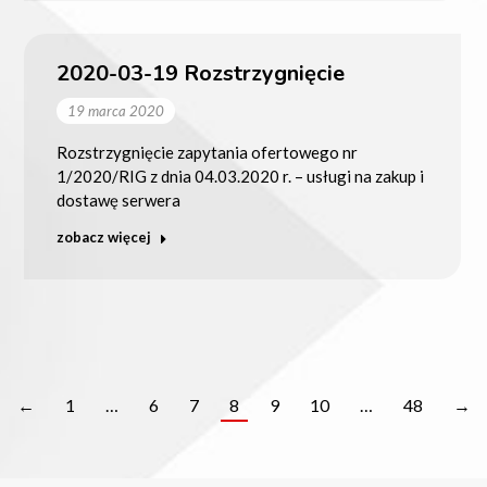
2020-03-19 Rozstrzygnięcie
19 marca 2020
Rozstrzygnięcie zapytania ofertowego nr
1/2020/RIG z dnia 04.03.2020 r. – usługi na zakup i
dostawę serwera
zobacz więcej
←
1
…
6
7
8
9
10
…
48
→