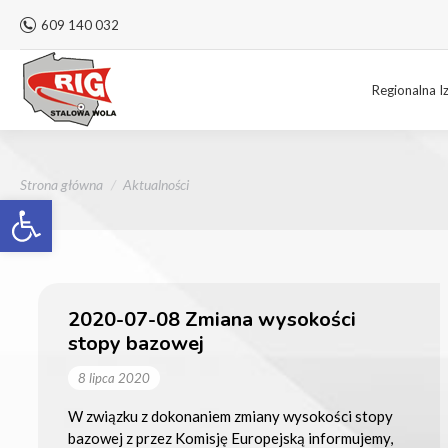
609 140 032
Regionalna I
Jesteś tutaj:
Strona główna
Aktualności
Otwórz pasek narzędzi
2020-07-08 Zmiana wysokości
stopy bazowej
8 lipca 2020
W związku z dokonaniem zmiany wysokości stopy
bazowej z przez Komisję Europejską informujemy,