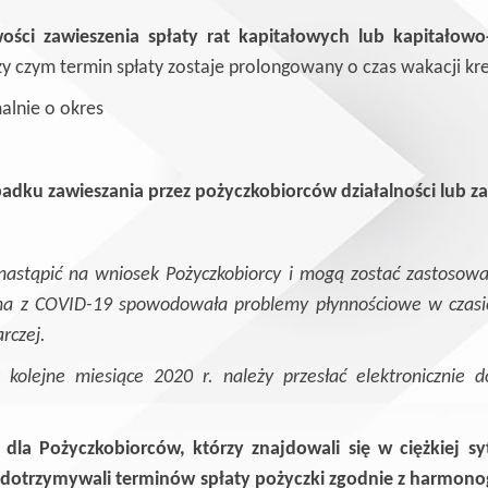
wości zawieszenia spłaty rat kapitałowych lub kapitało
przy czym termin spłaty zostaje prolongowany o czas wakacji k
lnie o okres
adku zawieszania przez pożyczkobiorców działalności lub
tąpić na wniosek Pożyczkobiorcy i mogą zostać zastosow
zana z COVID-19 spowodowała problemy płynnościowe w czasie
rczej.
olejne miesiące 2020 r. należy przesłać elektronicznie d
a Pożyczkobiorców, którzy znajdowali się w ciężkiej sy
e dotrzymywali terminów spłaty pożyczki zgodnie z harmono