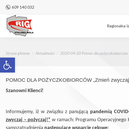
609 140 032
Regionalna I
Jesteś tutaj:
Strona główna
Aktualności
2020-04-20 Pomoc dla pożyczkobiorców
Otwórz pasek narzędzi
POMOC DLA POŻYCZKOBIORCÓW „Zmień zwyczaj – 
Szanowni Klienci!
Informujemy, iż w związku z panującą
pandemią COVID
zwyczaj – pożyczaj!”
w ramach: Programu Operacyjnego Kapi
samozatrudnienia
następujące wsparcie celowe: