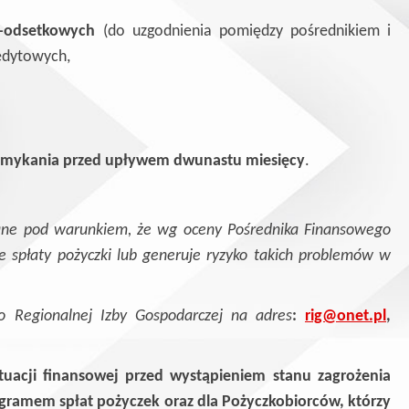
wo-odsetkowych
(do uzgodnienia pomiędzy pośrednikiem i
redytowych,
 zamykania przed upływem dwunastu miesięcy
.
ane pod warunkiem, że wg oceny Pośrednika Finansowego
 spłaty pożyczki lub generuje ryzyko takich problemów w
o Regionalnej Izby Gospodarczej na adres
:
rig@onet.pl
,
tuacji finansowej przed wystąpieniem stanu zagrożenia
gramem spłat pożyczek oraz dla Pożyczkobiorców, którzy