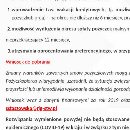
wprowadzenie tzw. wakacji kredytowych, tj. możli
pożyczkobiorcą) – na okres nie dłuższy niż 6 miesięcy, 
możliwość wydłużenia okresu spłaty pożyczek
maksyma
nieprzekraczający 12 miesięcy,
utrzymania oprocentowania preferencyjnego, w przyp
Wniosek do pobrania
Zmiany warunków zawartych umów pożyczkowych mogą nas
Pożyczkobiorca wiarygodnie uzasadnił, że sytuacja zwią
przyszłości lub uniemożliwia wykonanie działalności gospoda
Wniosek wraz z danymi finansowymi za rok 2019 oraz k
sstaszowska@rig-stw.pl
Rozwiązania wymienione powyżej nie będą stosowane dl
epidemicznego (COVID-19) w kraju i w związku z tym ni