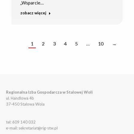
„Wsparcie…
zobacz więcej
1
2
3
4
5
…
10
→
Regionalna Izba Gospodarcza w Stalowej Woli
ul. Handlowa 4b
37-450 Stalowa Wola
tel: 609 140 032
e-mail: sekretariat@rig-stw.pl