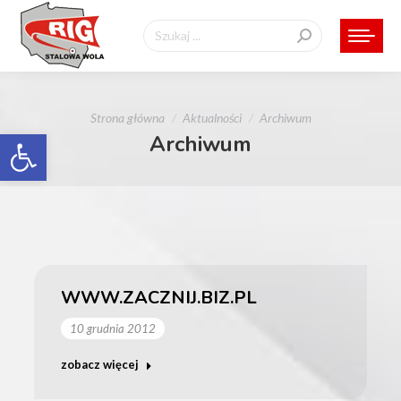
Szukaj:
Jesteś tutaj:
Strona główna
Aktualności
Archiwum
Otwórz pasek narzędzi
Archiwum
WWW.ZACZNIJ.BIZ.PL
10 grudnia 2012
zobacz więcej