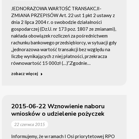
JEDNORAZOWA WARTOŚĆ TRANSAKCJI-
ZMIANA PRZEPISÓW Art. 22 ust 1 pkt 2 ustawy z
dnia 2 lipca 2004 r. o swobodzie działalności
gospodarczej (Dz.U. nr 173 poz. 1807 ze zmianami),
nakłada obowiązek rozliczeń za pośrednictwem
rachunku bankowego przedsiębiorcy, w sytuacji gdy
„jednorazowa wartość transakcji bez względu na
liczbę wynikających z niej płatności, przekracza
równowartość 15 000zł (…)”.Zgodnie…
zobacz więcej
2015-06-22 Wznowienie naboru
wniosków o udzielenie pożyczek
22 czerwca 2015
Informujemy, że w ramach I Osi priorytetowej RPO