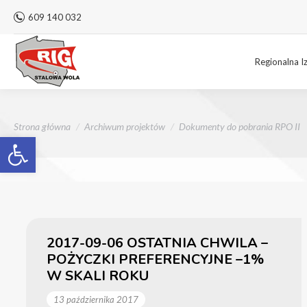
609 140 032
Regionalna I
Jesteś tutaj:
Strona główna
Archiwum projektów
Dokumenty do pobrania RPO II
Otwórz pasek narzędzi
2017-09-06 OSTATNIA CHWILA –
POŻYCZKI PREFERENCYJNE –1%
W SKALI ROKU
13 października 2017