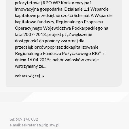
priorytetowej RPO WP Konkurencyjna i
innowacyjna gospodarka, Działanie 1.1 Wsparcie
kapitałowe przedsiębiorczości Schemat A Wsparcie
kapitałowe funduszy, Regionalnego Programu
Operacyjnego Województwa Podkarpackiego na
lata 2007-2013. projekt pt „Zwiększenie
dostępności do pomocy zwrotnej dla
przedsiębiorców poprzez dokapitalizowanie
Regionalnego Funduszu Pożyczkowego RIG” z
dniem 16.04.2015r. nabór wniosków zostaje
wstrzymany ze…
zobacz więcej
tel: 609 140 032
e-mail: sekretariat@rig-stw.pl