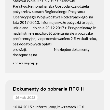
Stalowa Wola, 25.05.2017 r. Szanowni
Państwo,Regionalna Izba Gospodarcza udziela
pożyczek w ramach Regionalnego Programu
Operacyjnego Województwa Podkarpackiego na
lata 2017-2013. Informujemy, że pożyczki te będą
udzielane do dnia 20.12.2017 r. Przypominamy, iż
nadal istnieje możliwość ubiegania się o pożyczkę
preferencyjną z oprocentowaniem 2 % w skali roku,
bez dodatkowych opłat i
prowizji. Niezbędne dokumenty
dostępne są na…
zobacz więcej
Dokumenty do pobrania RPO II
16 maja 2013
16.04.2015 r. Informujemy, iż w ramach I Osi