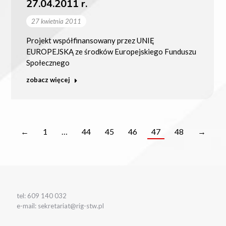
27.04.2011 r.
27 kwietnia 2011
Projekt współfinansowany przez UNIĘ
EUROPEJSKĄ ze środków Europejskiego Funduszu
Społecznego
zobacz więcej
←
1
…
44
45
46
47
48
→
tel: 609 140 032
e-mail: sekretariat@rig-stw.pl