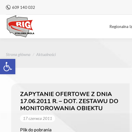
609 140 032
Regionalna I
Jesteś tutaj:
Strona główna
Aktualności
Otwórz pasek narzędzi
ZAPYTANIE OFERTOWE Z DNIA
17.06.2011 R. – DOT. ZESTAWU DO
MONITOROWANIA OBIEKTU
17 czerwca 2011
Plik do pobrania