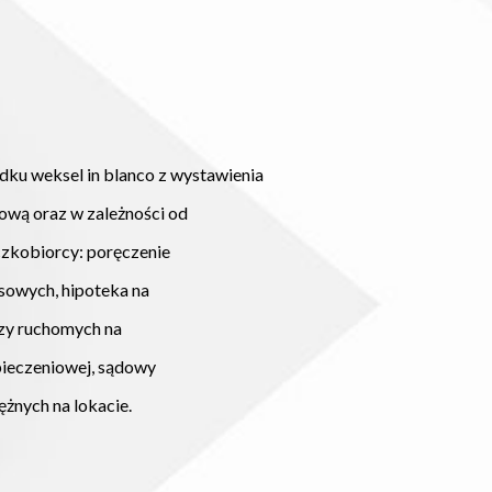
dku weksel in blanco z wystawienia
az w zależności od
orcy: poręczenie
ch, hipoteka na
uchomych na
eniowej, sądowy
h na lokacie.