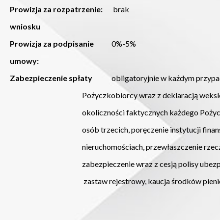
Prowizja za rozpatrzenie:
brak
wniosku
Prowizja za podpisanie
0%-5%
umowy:
Zabezpieczenie spłaty
obligatoryjnie w każdym przypa
Pożyczkobiorcy wraz z deklaracją wekslową or
okoliczności faktycznych każdego Pożyczkobi
osób trzecich, poręczenie instytucji finansowy
nieruchomościach, przewłaszczenie rzeczy r
zabezpieczenie wraz z cesją polisy ubezpiecz
zastaw rejestrowy, kaucja środków pieniężnyc