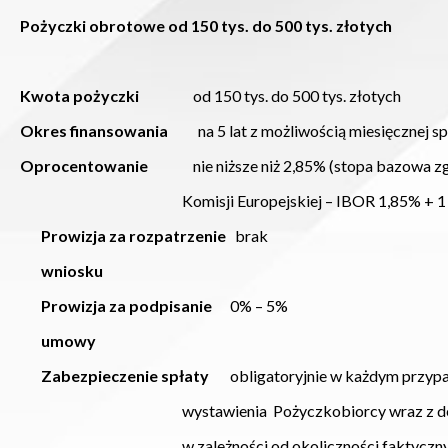
Pożyczki obrotowe od 150 tys. do 500 tys. złotych
Kwota pożyczki
od 150 tys. do 500 tys. złotych
Okres finansowania
na 5 lat z możliwością miesięcznej sp
Oprocentowanie
nie niższe niż 2,85% (stopa bazowa zg
Komisji Europejskiej – IBOR 1,85% + 1 p.
Prowizja za rozpatrzenie
brak
wniosku
Prowizja za podpisanie
0% – 5%
umowy
Zabezpieczenie spłaty
obligatoryjnie w każdym przypad
wystawienia Pożyczkobiorcy wraz z deklara
w zależności od okoliczności faktycznych