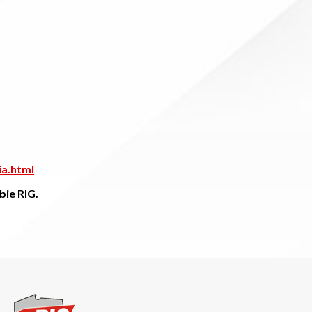
ia.html
ie RIG.