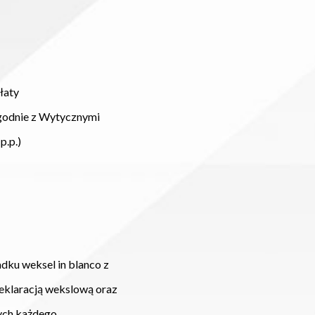
łaty
odnie z Wytycznymi
p.)
ku weksel in blanco z
cją wekslową oraz
 każdego