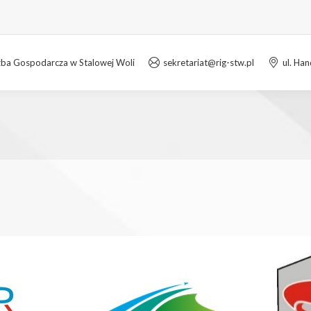
zba Gospodarcza w Stalowej Woli
sekretariat@rig-stw.pl
ul. Ha