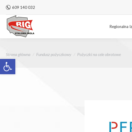
609 140 032
Regionalna I
Jesteś tutaj:
Strona główna
Fundusz pożyczkowy
Pożyczki na cele obrotowe
Otwórz pasek narzędzi