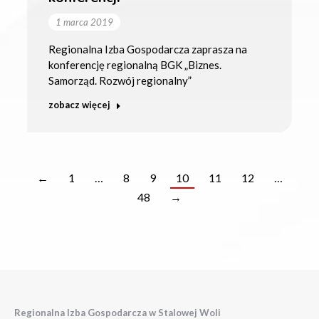
1 marca 2019
Regionalna Izba Gospodarcza zaprasza na
konferencję regionalną BGK „Biznes.
Samorząd. Rozwój regionalny”
zobacz więcej
←
1
…
8
9
10
11
12
…
48
→
Regionalna Izba Gospodarcza w Stalowej Woli