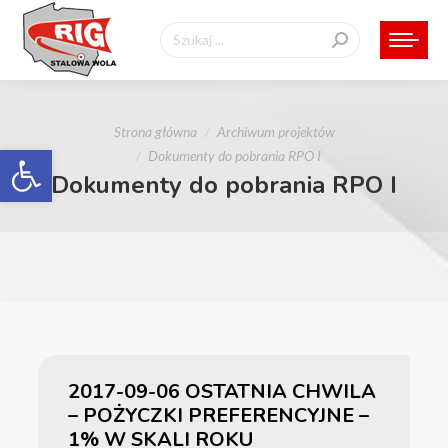
Szukaj:
Jesteś tutaj:
Strona główna
Archiwum projektów
Otwórz pasek narzędzi
Dokumenty do pobrania RPO I
Dokumenty do pobrania RPO I
2017-09-06 OSTATNIA CHWILA
– POŻYCZKI PREFERENCYJNE –
1% W SKALI ROKU