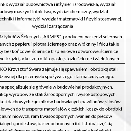
nki: wydział budownictwa i inżynierii środowiska, wydział
udowy maszyn i lotnictwa, wydział chemiczny, wydział
echniki i informatyki, wydział matematyki i fizyki stosowanej,
wydział zarządzania
Artykułów Ściernych „ARMES”- producent narzędzi ściernych
ych z papieru i płótna ściernego oraz włókniny i filcu takie
sy bezkońcowe, ściernice trzpieniowe i otworowe, ściernice
e, krążki, arkusze, rolki, opaski, stożki ścierne i wiele innych.
O Krzysztof Swara zajmuje się spawaniem i obróbką stali
dzewnej dla przemysłu spożywczego i farmaceutycznego.
ma specjalizuje się głównie w budowie hal produkcyjnych,
kcji wyrobów ze stali żaroodpornych i wysokostopowych,
kcji dachowych, łączników budowlanych pawilonów, silosów,
alowych do transportu materiałów ciężkich, koszy do obróbki
g aluminiowych, ram kwasoodpornych, wanien do pieców
ialnych, podestów, barier ochronnych itd. Istotną częścią
odukcji firmy są odlewy aluminiowe – głównie końcówki