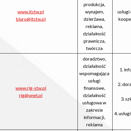
produkcja,
www.itstw.pl
wynajem,
usługi
biuro@itstw.pl
dzierżawa,
kooper
reklama,
działalność
prawnicza,
twórcza
doradztwo,
działalność
1. in
wspomagająca
usługi
2. dor
www.rig-stw.pl
finansowe,
rig@onet.pl
działalność
3. sz
usługowa w
zakresie
4. usług
informacji,
reklama