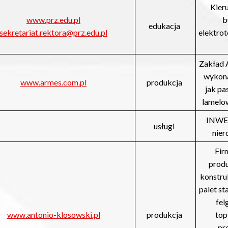
Kieru
www.prz.edu.pl
b
edukacja
sekretariat.rektora@prz.edu.pl
elektrot
Zakład 
wykonan
www.armes.com.pl
produkcja
jak pa
lamelow
INWEK
usługi
nier
Fir
produ
konstru
palet st
fel
www.antonio-klosowski.pl
produkcja
top
pr