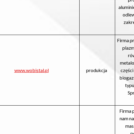
alumini
odlew
zakre
Firma pr
plazm
ró
metalo
www.wobistal.pl
produkcja
części
biogaz
typu
Sp
Firma 
nam na 
masz
p