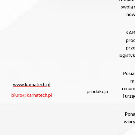
swoją 
now
KARN
prod
prz
logisty
Posia
m
www.karnatech.pl
renom
produkcja
biuro@karnatech.pl
i urz
Pona
wiary