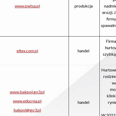
www.pwtsa.pl
produkcja
nadmie
erozji.
firmy
spawalni
Firma
hurto
eltex.com.pl
handel
szybką
Hurtown
rodzinn
wa
moz
www.bakpol.go3.pl
klin
www.educrea.pl
handel
ryni
bakpol@go3.pl
W 2022 