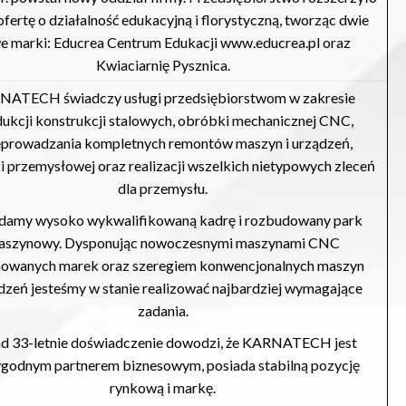
ofertę o działalność edukacyjną i florystyczną, tworząc dwie
e marki: Educrea Centrum Edukacji www.educrea.pl oraz
Kwiaciarnię Pysznica.
ATECH świadczy usługi przedsiębiorstwom w zakresie
ukcji konstrukcji stalowych, obróbki mechanicznej CNC,
eprowadzania kompletnych remontów maszyn i urządzeń,
ki przemysłowej oraz realizacji wszelkich nietypowych zleceń
dla przemysłu.
damy wysoko wykwalifikowaną kadrę i rozbudowany park
aszynowy. Dysponując nowoczesnymi maszynami CNC
owanych marek oraz szeregiem konwencjonalnych maszyn
ądzeń jesteśmy w stanie realizować najbardziej wymagające
zadania.
d 33-letnie doświadczenie dowodzi, że KARNATECH jest
godnym partnerem biznesowym, posiada stabilną pozycję
rynkową i markę.