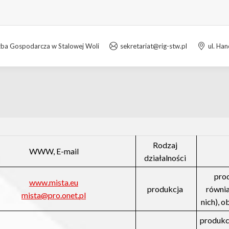
zba Gospodarcza w Stalowej Woli
sekretariat@rig-stw.pl
ul. Ha
Rodzaj
WWW, E-mail
działalności
pro
www.mista.eu
produkcja
równia
mista@pro.onet.pl
nich), 
produkc