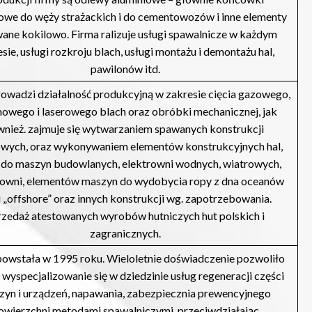
owe do węży strażackich i do cementowozów i inne elementy
ane kokilowo. Firma ralizuje usługi spawalnicze w każdym
sie, usługi rozkroju blach, usługi montażu i demontażu hal,
pawilonów itd.
owadzi działalność produkcyjną w zakresie cięcia gazowego,
owego i laserowego blach oraz obróbki mechanicznej, jak
wnież. zajmuje się wytwarzaniem spawanych konstrukcji
wych, oraz wykonywaniem elementów konstrukcyjnych hal,
 do maszyn budowlanych, elektrowni wodnych, wiatrowych,
owni, elementów maszyn do wydobycia ropy z dna oceanów
 „offshore” oraz innych konstrukcji wg. zapotrzebowania.
rzedaż atestowanych wyrobów hutniczych hut polskich i
zagranicznych.
powstała w 1995 roku. Wieloletnie doświadczenie pozwoliło
wyspecjalizowanie się w dziedzinie usług regeneracji części
yn i urządzeń, napawania, zabezpiecznia prewencyjnego
owierzchni metodami spawalniczymi, przeciwdziałając