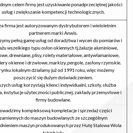
nym celem firmy jest uzyskiwanie ponadprzeciętnej jakości
usług i zwiększanie kompetencji technologicznych.
a firma jest autoryzowanym dystrybutorem i wieloletnim
partnerem marki Anwis.
zymy pełną gamę usług od doradztwa i wycen do pomiarów i
żu wszelkiego typu osłon okiennych tj.żaluzje aluminiowe,
we, drewniane, plisy, rolety materiałowe, antywłamaniowe,
ery okienne i drzwiowe, markizy, pergole, zasłony rzymskie.
rynku lokalnym działamy już od 1991 roku, więc możemy
poszczycić się dużym doświadczeniem.
szych usług korzystają klienci indywidualni, szkoły, służba
, instytucje użyteczności publicznej, zakłady przemysłowe i
firmy budowlane.
owadzimy kompleksową kompletacje i sprzedaż części
zamiennych do maszyn budowlanych ze szczególnym
dnieniem maszyn produkowanych przez Hutę Stalowa Wola
takich jak: