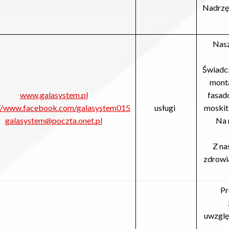
Nadrzęd
Nasz
Świadc
monta
www.galasystem.pl
fasado
://www.facebook.com/galasystem015
usługi
moskiti
galasystem@poczta.onet.pl
Na 
Z na
zdrowia
Pr
uwzglę