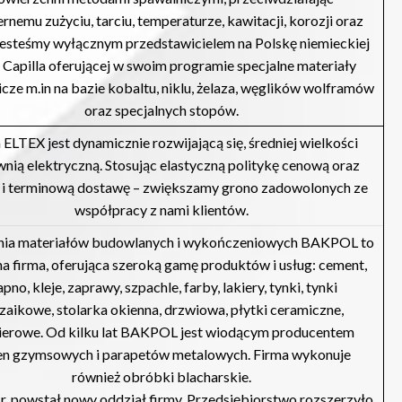
rnemu zużyciu, tarciu, temperaturze, kawitacji, korozji oraz
 Jesteśmy wyłącznym przedstawicielem na Polskę niemieckiej
 Capilla oferującej w swoim programie specjalne materiały
cze m.in na bazie kobaltu, niklu, żelaza, węglików wolframów
oraz specjalnych stopów.
 ELTEX jest dynamicznie rozwijającą się, średniej wielkości
wnią elektryczną. Stosując elastyczną politykę cenową oraz
 i terminową dostawę – zwiększamy grono zadowolonych ze
współpracy z nami klientów.
ia materiałów budowlanych i wykończeniowych BAKPOL to
a firma, oferująca szeroką gamę produktów i usług: cement,
pno, kleje, zaprawy, szpachle, farby, lakiery, tynki, tynki
aikowe, stolarka okienna, drzwiowa, płytki ceramiczne,
kierowe. Od kilku lat BAKPOL jest wiodącym producentem
en gzymsowych i parapetów metalowych. Firma wykonuje
również obróbki blacharskie.
r. powstał nowy oddział firmy. Przedsiębiorstwo rozszerzyło