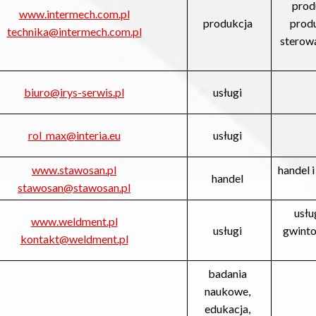
prod
www.intermech.com.pl
produkcja
produ
technika@intermech.com.pl
sterowa
biuro@irys-serwis.pl
usługi
rol_max@interia.eu
usługi
www.stawosan.pl
handel 
handel
stawosan@stawosan.pl
usłu
www.weldment.pl
usługi
gwinto
kontakt@weldment.pl
badania
naukowe,
edukacja,