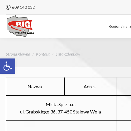
609 140 032
Regionalna I
Jesteś tutaj:
Strona główna
Kontakt
Lista członków
Otwórz pasek narzędzi
Nazwa
Adres
Mista Sp. z o.o.
ul. Grabskiego 36, 37-450 Stalowa Wola