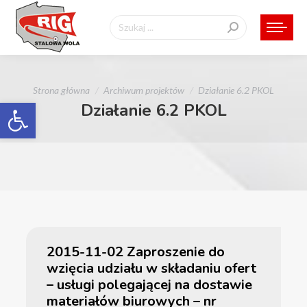
Szukaj:
Jesteś tutaj:
Strona główna
Archiwum projektów
Działanie 6.2 PKOL
Otwórz pasek narzędzi
Działanie 6.2 PKOL
2015-11-02 Zaproszenie do
wzięcia udziału w składaniu ofert
– usługi polegającej na dostawie
materiałów biurowych – nr