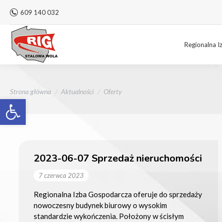
609 140 032
Regionalna I
Jesteś tutaj:
Strona główna
Aktualności
Oferty
Otwórz pasek narzędzi
2023-06-07 Sprzedaż nieruchomości
7 czerwca 2023
Regionalna Izba Gospodarcza oferuje do sprzedaży
nowoczesny budynek biurowy o wysokim
standardzie wykończenia. Położony w ścisłym