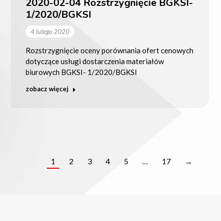
2020-02-04 Rozstrzygnięcie BGKSI-
1/2020/BGKSI
4 lutego 2020
Rozstrzygnięcie oceny porównania ofert cenowych
dotyczące usługi dostarczenia materiałów
biurowych BGKSI- 1/2020/BGKSI
zobacz więcej
1
2
3
4
5
…
17
→