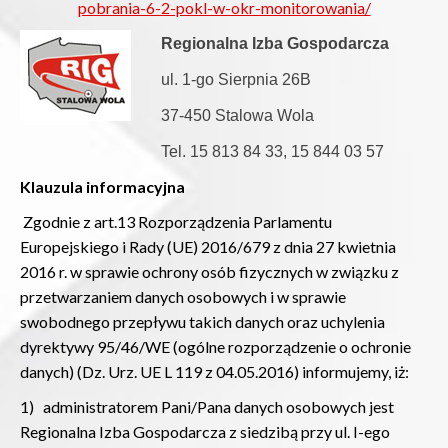
pobrania-6-2-pokl-w-okr-monitorowania/
Regionalna Izba Gospodarcza
ul. 1-go Sierpnia 26B
37-450 Stalowa Wola
Tel. 15 813 84 33, 15 844 03 57
Klauzula informacyjna
Zgodnie z art.13 Rozporządzenia Parlamentu
Europejskiego i Rady (UE) 2016/679 z dnia 27 kwietnia
2016 r. w sprawie ochrony osób fizycznych w związku z
przetwarzaniem danych osobowych i w sprawie
swobodnego przepływu takich danych oraz uchylenia
dyrektywy 95/46/WE (ogólne rozporządzenie o ochronie
danych) (Dz. Urz. UE L 119 z 04.05.2016) informujemy, iż:
1) administratorem Pani/Pana danych osobowych jest
Regionalna Izba Gospodarcza z siedzibą przy ul. I-ego