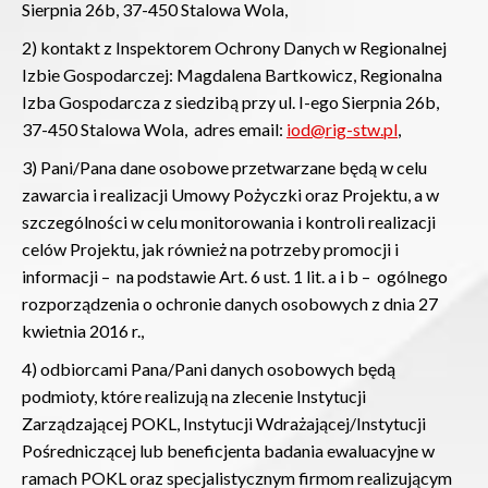
Sierpnia 26b, 37-450 Stalowa Wola,
2) kontakt z Inspektorem Ochrony Danych w Regionalnej
Izbie Gospodarczej: Magdalena Bartkowicz, Regionalna
Izba Gospodarcza z siedzibą przy ul. I-ego Sierpnia 26b,
37-450 Stalowa Wola, adres email:
iod@rig-stw.pl
,
3) Pani/Pana dane osobowe przetwarzane będą w celu
zawarcia i realizacji Umowy Pożyczki oraz Projektu, a w
szczególności w celu monitorowania i kontroli realizacji
celów Projektu, jak również na potrzeby promocji i
informacji – na podstawie Art. 6 ust. 1 lit. a i b – ogólnego
rozporządzenia o ochronie danych osobowych z dnia 27
kwietnia 2016 r.,
4) odbiorcami Pana/Pani danych osobowych będą
podmioty, które realizują na zlecenie Instytucji
Zarządzającej POKL, Instytucji Wdrażającej/Instytucji
Pośredniczącej lub beneficjenta badania ewaluacyjne w
ramach POKL oraz specjalistycznym firmom realizującym