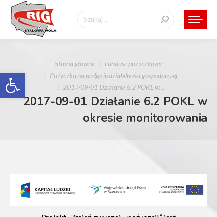
Szukaj:
Jesteś tutaj:
Strona główna
Fundusz pożyczkowy
Otwórz pasek narzędzi
Pożyczka na podjęcie działalności gospodarczej
2017-09-01 Działanie 6.2 POKL w…
2017-09-01 Działanie 6.2 POKL w
okresie monitorowania
Projekt „Zmień zwyczaj – pożyczaj!” jest