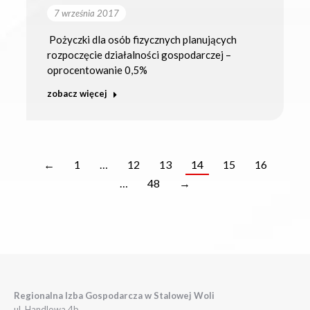
7 września 2017
Pożyczki dla osób fizycznych planujących
rozpoczęcie działalności gospodarczej –
oprocentowanie 0,5%
zobacz więcej
←
1
…
12
13
14
15
16
…
48
→
Regionalna Izba Gospodarcza w Stalowej Woli
ul. Handlowa 4b