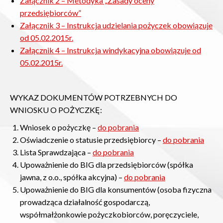
Załącznik 2 – Metodyka „Zasady oceny
przedsiębiorców”
Załącznik 3 – Instrukcja udzielania pożyczek obowiązuje
od 05.02.2015r.
Załącznik 4 – Instrukcja windykacyjna obowiązuje od
05.02.2015r.
WYKAZ DOKUMENTÓW POTRZEBNYCH DO
WNIOSKU O POŻYCZKĘ:
Wniosek o pożyczkę –
do pobrania
Oświadczenie o statusie przedsiębiorcy –
do pobrania
Lista Sprawdzająca –
do pobrania
Upoważnienie do BIG dla przedsiębiorców (spółka
jawna, z o.o., spółka akcyjna) –
do pobrania
Upoważnienie do BIG dla konsumentów (osoba fizyczna
prowadząca działalność gospodarczą,
współmałżonkowie pożyczkobiorców, poręczyciele,