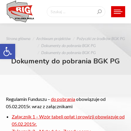
Szukaj:
Jesteś tutaj:
Strona główna
Archiwum projektów
Pożyczki ze środków BGK PG
Otwórz pasek narzędzi
Dokumenty do pobrania BGK PG
Dokumenty do pobrania BGK PG
Dokumenty do pobrania BGK PG
Regulamin Funduszu –
do pobrania
obowiązuje od
05.02.2015r. wraz z załącznikami
Załącznik 1 – Wzór tabeli opłat i prowizji obowiązuje od
05.02.2015r.