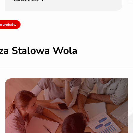
m wpisów
cza Stalowa Wola