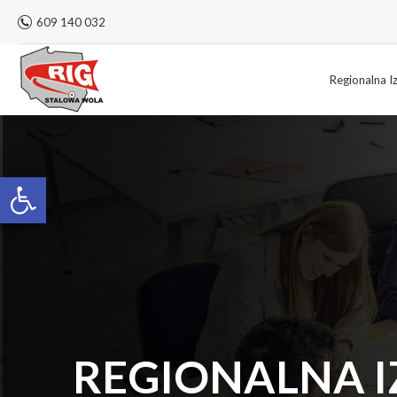
609 140 032
Regionalna I
Otwórz pasek narzędzi
REGIONALNA I