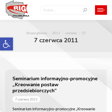
Szukaj:
Jesteś tutaj:
Strona główna
2011
czerwiec
07
Otwórz pasek narzędzi
7 czerwca 2011
Seminarium informayjno-promocyjne
„Kreowanie postaw
przedsiebiorczych”
7 czerwca 2011
Seminarium informacyjno-promocyjne „Kreowanie