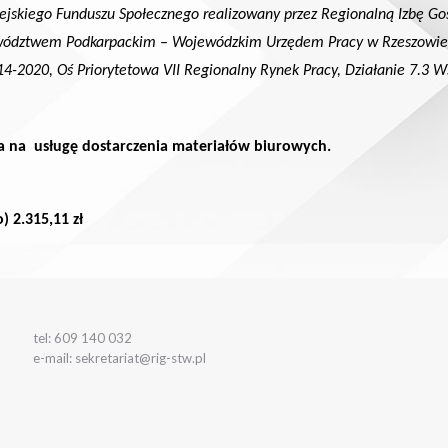
opejskiego Funduszu Społecznego realizowany przez Regionalną Izbę 
wództwem Podkarpackim – Wojewódzkim Urzędem Pracy w Rzeszowie, p
2020, Oś Priorytetowa VII Regionalny Rynek Pracy, Działanie 7.3 Ws
ta na
usługę dostarczenia materiałów biurowych.
) 2.315,11 zł
tel: 609 140 032
e-mail: sekretariat@rig-stw.pl