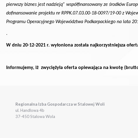
pierwszy biznes jest nadzieją” współfinansowany ze środków Eur
dofinansowanie projektu nr RPPK.07.03.00-18-0097/19-00 z Woje
Programu Operacyjnego Województwa Podkarpackiego na lata 2014-
.
W dniu 20-12-2021 r. wyłoniona została najkorzystniejsza ofer
Informujemy, iż zwyciężyła oferta opiewająca na kwotę (brutto
Regionalna Izba Gospodarcza w Stalowej Woli
ul. Handlowa 4b
37-450 Stalowa Wola