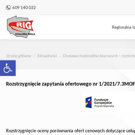
609 140 032
Regionalna I
Jesteś tutaj:
Strona główna
Aktualności
Dostawa materiałów biurowych – rozstrzy
Otwórz pasek narzędzi
Rozstrzygnięcie zapytania ofertowego nr 1/2021/7.3MOF 
Rozstrzygnięcie oceny porównania ofert cenowych dotyczące
usłu