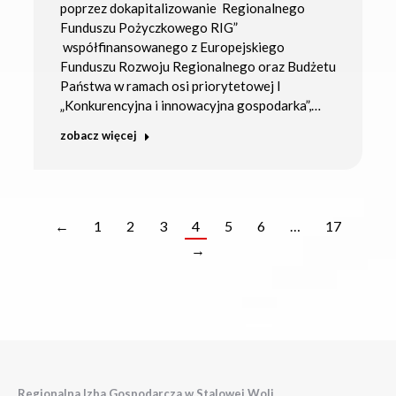
poprzez dokapitalizowanie Regionalnego
Funduszu Pożyczkowego RIG”
współfinansowanego z Europejskiego
Funduszu Rozwoju Regionalnego oraz Budżetu
Państwa w ramach osi priorytetowej I
„Konkurencyjna i innowacyjna gospodarka”,…
zobacz więcej
←
1
2
3
4
5
6
…
17
→
Regionalna Izba Gospodarcza w Stalowej Woli