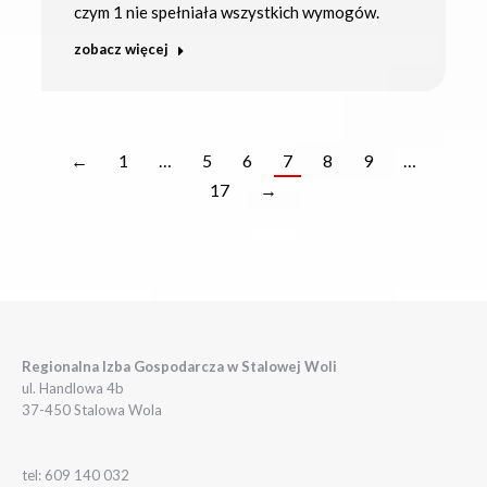
czym 1 nie spełniała wszystkich wymogów.
zobacz więcej
←
1
…
5
6
7
8
9
…
17
→
Regionalna Izba Gospodarcza w Stalowej Woli
ul. Handlowa 4b
37-450 Stalowa Wola
tel: 609 140 032