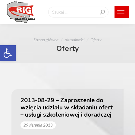
Szukaj:
Jesteś tutaj:
Strona główna
Aktualności
Oferty
Otwórz pasek narzędzi
Oferty
2013-08-29 – Zaproszenie do
wzięcia udziału w składaniu ofert
– usługi szkoleniowej i doradczej
29 sierpnia 2013