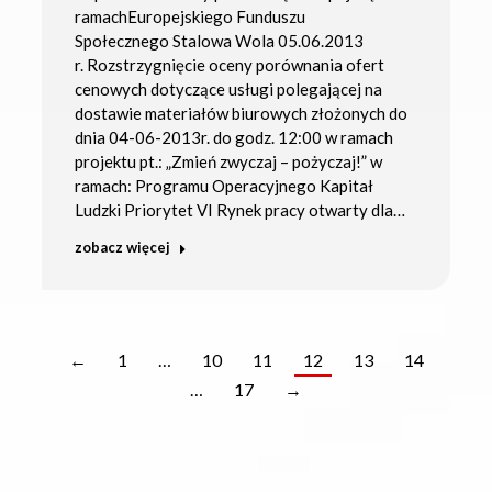
ramachEuropejskiego Funduszu
Społecznego Stalowa Wola 05.06.2013
r. Rozstrzygnięcie oceny porównania ofert
cenowych dotyczące usługi polegającej na
dostawie materiałów biurowych złożonych do
dnia 04-06-2013r. do godz. 12:00 w ramach
projektu pt.: „Zmień zwyczaj – pożyczaj!” w
ramach: Programu Operacyjnego Kapitał
Ludzki Priorytet VI Rynek pracy otwarty dla…
zobacz więcej
←
1
…
10
11
12
13
14
…
17
→