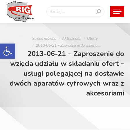
Szukaj:
Jesteś tutaj:
Strona główna
Aktualności
Oferty
Otwórz pasek narzędzi
2013-06-21 – Zaproszenie do wzięcia…
2013-06-21 – Zaproszenie do
wzięcia udziału w składaniu ofert –
usługi polegającej na dostawie
dwóch aparatów cyfrowych wraz z
akcesoriami