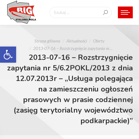
Szukaj:
Jesteś tutaj:
Strona główna
Aktualności
Oferty
Otwórz pasek narzędzi
2013-07-16 – Rozstrzygnięcie zapytania nr…
2013-07-16 – Rozstrzygnięcie
zapytania nr 5/6.2POKL/2013 z dnia
12.07.2013r – „Usługa polegająca
na zamieszczeniu ogłoszeń
prasowych w prasie codziennej
(zasięg terytorialny województwo
podkarpackie)”