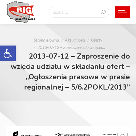
Szukaj:
Jesteś tutaj:
Strona główna
Aktualności
Oferty
Otwórz pasek narzędzi
2013-07-12 – Zaproszenie do wzięcia…
2013-07-12 – Zaproszenie do
wzięcia udziału w składaniu ofert –
„Ogłoszenia prasowe w prasie
regionalnej – 5/6.2POKL/2013”