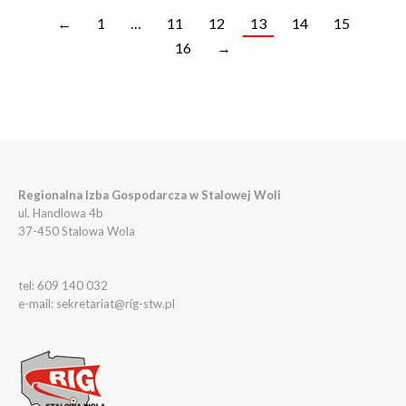
←
1
…
11
12
13
14
15
16
→
Regionalna Izba Gospodarcza w Stalowej Woli
ul. Handlowa 4b
37-450 Stalowa Wola
tel: 609 140 032
e-mail: sekretariat@rig-stw.pl