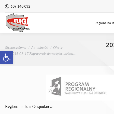
609 140 032
Regionalna I
20
Jesteś tutaj:
Strona główna
Aktualności
Oferty
Otwórz pasek narzędzi
2015-03-17 Zaproszenie do wzięcia udziału…
Regionalna Izba Gospodarcza