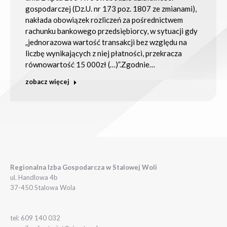
gospodarczej (Dz.U. nr 173 poz. 1807 ze zmianami),
nakłada obowiązek rozliczeń za pośrednictwem
rachunku bankowego przedsiębiorcy, w sytuacji gdy
„jednorazowa wartość transakcji bez względu na
liczbę wynikających z niej płatności, przekracza
równowartość 15 000zł (…)”.Zgodnie…
zobacz więcej
Regionalna Izba Gospodarcza w Stalowej Woli
ul. Handlowa 4b
37-450 Stalowa Wola
tel: 609 140 032