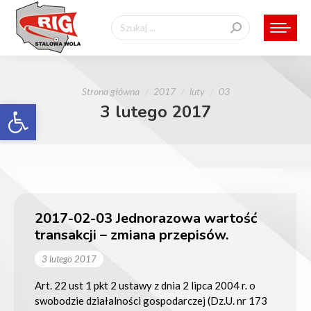
Szukaj:
Jesteś tutaj:
Strona główna
2017
luty
03
Otwórz pasek narzędzi
3 lutego 2017
2017-02-03 Jednorazowa wartość
transakcji – zmiana przepisów.
3 lutego 2017
Art. 22 ust 1 pkt 2 ustawy z dnia 2 lipca 2004 r. o
swobodzie działalności gospodarczej (Dz.U. nr 173