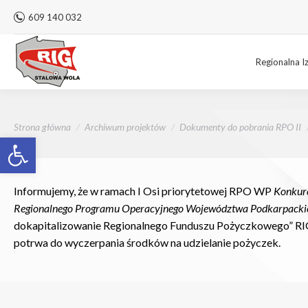
609 140 032
Regionalna I
Jesteś tutaj:
Strona główna
Archiwum projektów
Dokumenty do pobrania RPO II
Otwórz pasek narzędzi
Informujemy, że w ramach I Osi priorytetowej RPO WP
Konkure
Regionalnego Programu Operacyjnego Województwa Podkarpacki
dokapitalizowanie Regionalnego Funduszu Pożyczkowego” RIG
potrwa
do wyczerpania środków na udzielanie pożyczek.