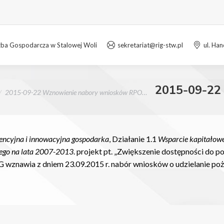
zba Gospodarcza w Stalowej Woli
sekretariat@rig-stw.pl
ul. Ha
2015-09-22
2015-09-22 Wznowienie nabory wniosków RPO…
ncyjna i innowacyjna gospodarka
, Działanie 1.1
Wsparcie kapitałowe
ego na lata 2007-2013
. projekt pt. „Zwiększenie dostępności do 
 wznawia z dniem 23.09.2015 r. nabór wniosków o udzielanie po