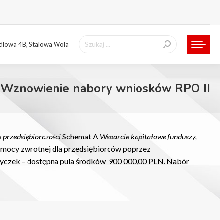
Szukaj:
ndlowa 4B, Stalowa Wola
 Wznowienie nabory wniosków RPO II
 przedsiębiorczości
Schemat A
Wsparcie kapitałowe funduszy,
pomocy zwrotnej dla przedsiębiorców poprzez
życzek – dostępna pula środków 900 000,00 PLN. Nabór