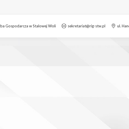
zba Gospodarcza w Stalowej Woli
sekretariat@rig-stw.pl
ul. Ha