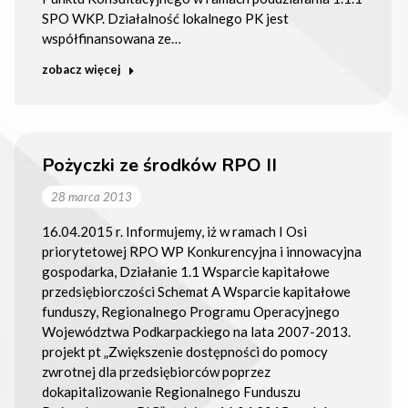
SPO WKP. Działalność lokalnego PK jest
współfinansowana ze…
zobacz więcej
Pożyczki ze środków RPO II
28 marca 2013
16.04.2015 r. Informujemy, iż w ramach I Osi
priorytetowej RPO WP Konkurencyjna i innowacyjna
gospodarka, Działanie 1.1 Wsparcie kapitałowe
przedsiębiorczości Schemat A Wsparcie kapitałowe
funduszy, Regionalnego Programu Operacyjnego
Województwa Podkarpackiego na lata 2007-2013.
projekt pt „Zwiększenie dostępności do pomocy
zwrotnej dla przedsiębiorców poprzez
dokapitalizowanie Regionalnego Funduszu