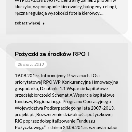
WYPOSAŻENIE AUTA: Centralny zamek z pilotem w
kluczyku, wspomaganie kierownicy, halogeny, relingi,
ręczna regulacja wysokości fotela kierowcy,…
zobacz więcej
Pożyczki ze środków RPO I
28 marca 2013
19.08.2015r. Informujemy, iż w ramach I Osi
priorytetowej RPO WP Konkurencyjna i innowacyjna
gospodarka, Działanie 1.1 Wsparcie kapitałowe
przedsiębiorczości Schemat A Wsparcie kapitałowe
funduszy, Regionalnego Programu Operacyjnego
Województwa Podkarpackiego na lata 2007-2013.
projekt pt „Rozszerzenie działalności pożyczkowej
RIG poprzez dokapitalizowanie Funduszu
Pożyczkowego” z dniem 24.08.2015r. wznawia nabór