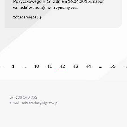
Pożyczkowego RIG” z dniem 16.04.2015r. nabór
wniosków zostaje wstrzymany ze…
zobacz więcej
←
1
…
40
41
42
43
44
…
55
tel: 609 140 032
e-mail: sekretariat@rig-stw.pl