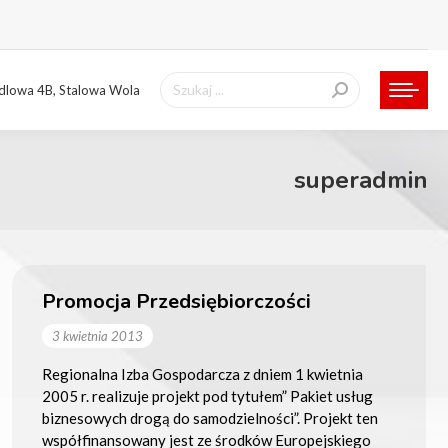
Szukaj:
ndlowa 4B, Stalowa Wola
superadmin
Promocja Przedsiębiorczości
3 kwietnia 2013
Regionalna Izba Gospodarcza z dniem 1 kwietnia
2005 r. realizuje projekt pod tytułem” Pakiet usług
biznesowych drogą do samodzielności”. Projekt ten
współfinansowany jest ze środków Europejskiego