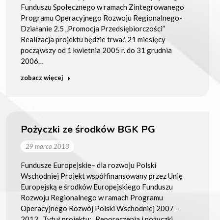
Funduszu Społecznego w ramach Zintegrowanego
Programu Operacyjnego Rozwoju Regionalnego-
Działanie 2.5 „Promocja Przedsiębiorczości”
Realizacja projektu będzie trwać 21 miesięcy
począwszy od 1 kwietnia 2005 r. do 31 grudnia
2006…
zobacz więcej
Pożyczki ze środków BGK PG
29 marca 2013
Fundusze Europejskie– dla rozwoju Polski
Wschodniej Projekt współfinansowany przez Unię
Europejską e środków Europejskiego Funduszu
Rozwoju Regionalnego w ramach Programu
Operacyjnego Rozwój Polski Wschodniej 2007 –
2013 Tytuł projektu: „Reporęczenia i pożyczki