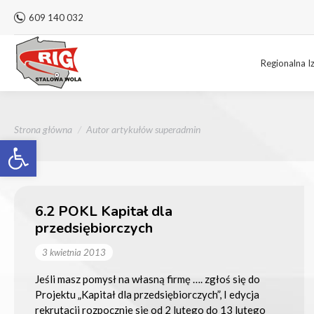
609 140 032
Regionalna I
Jesteś tutaj:
Strona główna
Autor artykułów superadmin
Otwórz pasek narzędzi
6.2 POKL Kapitał dla
przedsiębiorczych
3 kwietnia 2013
Jeśli masz pomysł na własną firmę …. zgłoś się do
Projektu „Kapitał dla przedsiębiorczych”, I edycja
rekrutacji rozpocznie się od 2 lutego do 13 lutego