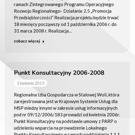
ramach Zintegrowanego Programu Operacyjnego
Rozwoju Regionalnego- Działanie 2.5 „Promocja
Przedsiębiorczości” Realizacja projektu będzie trwać
18 miesięcy począwszy od 1 pażdziernika 2006 r. do
31 marca 2008 r. Realizacja…
zobacz więcej
Punkt Konsultacyjny 2006-2008
3 kwietnia 2013
Regionalna Izba Gospodarcza w Stalowej Woli, która
zarejestrowana jest w Krajowym Systemie Usług dla
MSP miedzy innymi w zakresie usług informacyjnych
pod nr 09/12/2006/183 prowadzi od kwietnia 2006r.
Punkt Konsultacyjny na podstawie umowy z PARP o
udzieleniu wsparcia na prowadzenie Lokalnego
Punktu Konsultacyjnego w ramach poddziałania 1.1.1