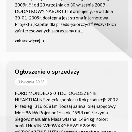
2009r. !!! od 28 września do 30 września 2009 –
DODATKOWY NABÓR !!! Informujemy, że od dnia
30-01-2009r. dostępna jest strona internetowa
Projektu „Kapitał dla przedsiębiorczych” Wszystkich
zainteresowanych zapraszamy na…
zobacz więcej
Ogłoszenie o sprzedaży
3 kwietnia 2013
FORD MONDEO 2,0 TDCI OGŁOSZENIE
NIEAKTUALNE zdjęcia (pobierz) Rok produkcji: 2002
Przebieg: 316 658 km Rodzaj paliwa: olej napędowy
Moc: 96 kW Pojemność skok: 1998 cm³ Skrzynia
biegów: manualna Masa własna: 1484 kg Kolor:
popiel Nr VIN: WF0WXXGBBW2B23698