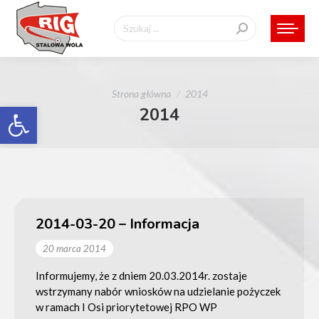
Szukaj:
Jesteś tutaj:
Strona główna
2014
Otwórz pasek narzędzi
2014
2014-03-20 – Informacja
20 marca 2014
Informujemy, że z dniem 20.03.2014r. zostaje
wstrzymany nabór wniosków na udzielanie pożyczek
w ramach I Osi priorytetowej RPO WP