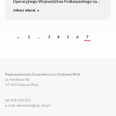
Operacyjnego Województwa Podkarpackiego na…
zobacz więcej
←
1
…
3
4
5
6
7
Regionalna Izba Gospodarcza w Stalowej Woli
ul. Handlowa 4b
37-450 Stalowa Wola
tel: 609 140 032
e-mail: sekretariat@rig-stw.pl