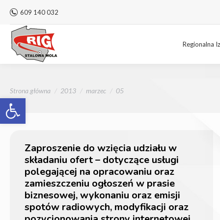
609 140 032
Regionalna I
Jesteś tutaj:
Strona główna
2013
marzec
05
Otwórz pasek narzędzi
Zaproszenie do wzięcia udziału w
składaniu ofert – dotyczące usługi
polegającej na opracowaniu oraz
zamieszczeniu ogłoszeń w prasie
biznesowej, wykonaniu oraz emisji
spotów radiowych, modyfikacji oraz
pozycjonowania strony internetowej