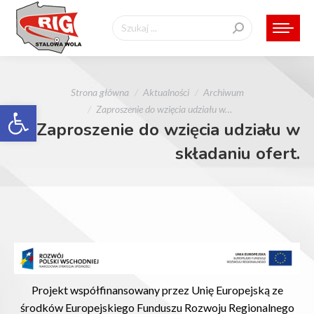
Szukaj:
Jesteś tutaj:
Strona główna
Aktualności
Archiwum
Otwórz pasek narzędzi
Zaproszenie do wzięcia udziału w…
Zaproszenie do wzięcia udziału w
składaniu ofert.
Projekt współfinansowany przez Unię Europejską ze
środków Europejskiego Funduszu Rozwoju Regionalnego