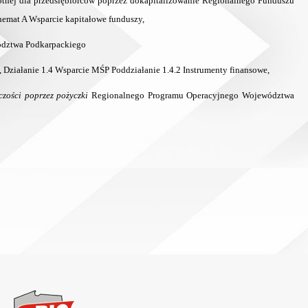
tnej dla przedsiębiorców poprzez dokapitalizowanie Regionalnego Funduszu
hemat A Wsparcie kapitałowe funduszy,
ództwa Podkarpackiego
ziałanie 1.4 Wsparcie MŚP Poddziałanie 1.4.2 Instrumenty finansowe,
czości poprzez pożyczki
Regionalnego Programu Operacyjnego Województwa