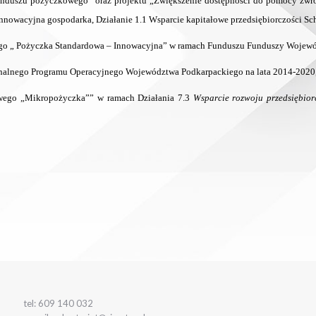
funduszu pożyczkowego” oraz projektu „Zwiększenie dostępności do pomocy zwro
nowacyjna gospodarka, Działanie 1.1 Wsparcie kapitałowe przedsiębiorczości Sc
ego „ Pożyczka Standardowa – Innowacyjna” w ramach Funduszu Funduszy Wojew
alnego Programu Operacyjnego Województwa Podkarpackiego na lata 2014-2020, D
owego „Mikropożyczka”” w ramach Działania 7.3
Wsparcie rozwoju przedsiębior
tel: 609 140 032