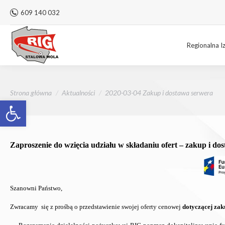
609 140 032
Regionalna I
Jesteś tutaj:
Strona główna
Aktualności
2020-03-04 Zakup i dostawa serwera
Otwórz pasek narzędzi
Zaproszenie do wzięcia udziału w składaniu ofert – zakup i do
Szanowni Państwo,
Zwracamy się z prośbą o przedstawienie swojej oferty cenowej
dotyczącej zak