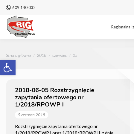
609 140 032
Regionalna I
Jesteś tutaj:
Strona główna
2018
czerwiec
05
Otwórz pasek narzędzi
2018-06-05 Rozstrzygnięcie
zapytania ofertowego nr
1/2018/RPOWP I
5 czerwca 2018
Rozstrzygnięcie zapytania ofertowego nr
1/2018/RPOWP I oraz 1/2018/RPOWP II z dnia