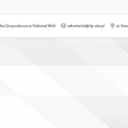
zba Gospodarcza w Stalowej Woli
sekretariat@rig-stw.pl
ul. Ha