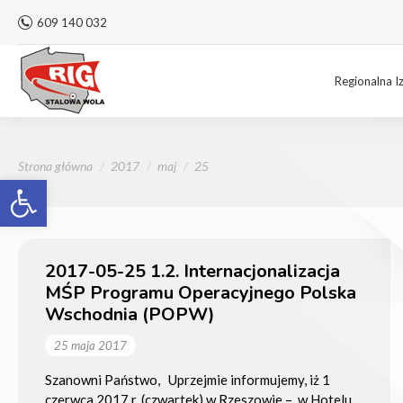
609 140 032
Regionalna I
Jesteś tutaj:
Strona główna
2017
maj
25
Otwórz pasek narzędzi
2017-05-25 1.2. Internacjonalizacja
MŚP Programu Operacyjnego Polska
Wschodnia (POPW)
25 maja 2017
Szanowni Państwo, Uprzejmie informujemy, iż 1
czerwca 2017 r. (czwartek) w Rzeszowie – w Hotelu