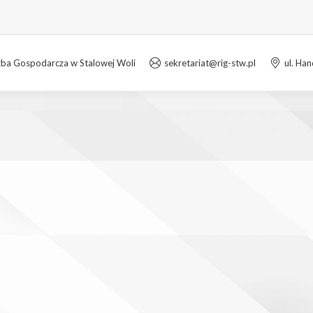
zba Gospodarcza w Stalowej Woli
sekretariat@rig-stw.pl
ul. Ha