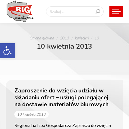
Szukaj:
Jesteś tutaj:
Strona główna
2013
kwiecień
10
Otwórz pasek narzędzi
10 kwietnia 2013
Zaproszenie do wzięcia udziału w
składaniu ofert – usługi polegającej
na dostawie materiałów biurowych
10 kwietnia 2013
Regionalna Izba Gospodarcza Zaprasza do wzięcia