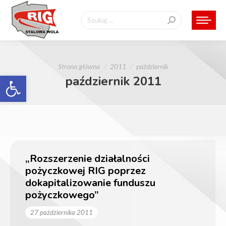
Szukaj:
Jesteś tutaj:
Strona główna
2011
październik
Otwórz pasek narzędzi
październik 2011
„Rozszerzenie działalności
pożyczkowej RIG poprzez
dokapitalizowanie funduszu
pożyczkowego”
27 października 2011