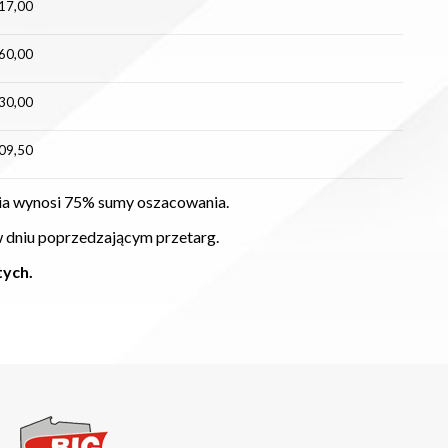
17,00
60,00
30,00
09,50
nia wynosi 75% sumy oszacowania.
w dniu poprzedzającym przetarg.
tych.