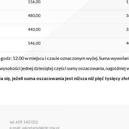
156,00
1
480,00
3
440,00
3
546,00
4
o godz: 12.00 w miejscu i czasie oznaczonym wyżej. Suma wywoła
wysokości jednej dziesiątej części sumy oszacowania, najpóźniej 
 się, jeżeli suma oszacowania jest niższa niż pięć tysięcy zło
tel: 609 140 032
e-mail: sekretariat@rig-stw.pl