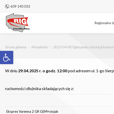
609 140 032
Regionalna I
Jesteś tutaj:
Strona główna
Aktualności
2025-04-08 Ogłoszenie o licytacji komorn
Otwórz pasek narzędzi
W dniu
29.04.2025 r. o godz. 12:00
pod adresem ul. 1-go Sier
ruchomości dłużnika składających się z:
Ekspres Varenna 2 GR GEM+stojak