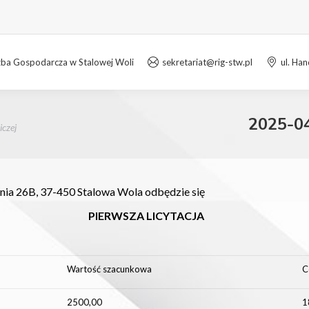
zba Gospodarcza w Stalowej Woli
sekretariat@rig-stw.pl
ul. Ha
2025-04
iczej
pnia 26B, 37-450 Stalowa Wola odbędzie się
PIERWSZA
LICYTACJA
Wartość szacunkowa
C
2500,00
1