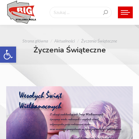
Szukaj:
Jesteś tutaj:
Strona główna
Aktualności
Życzenia Świąteczne
Otwórz pasek narzędzi
Życzenia Świąteczne