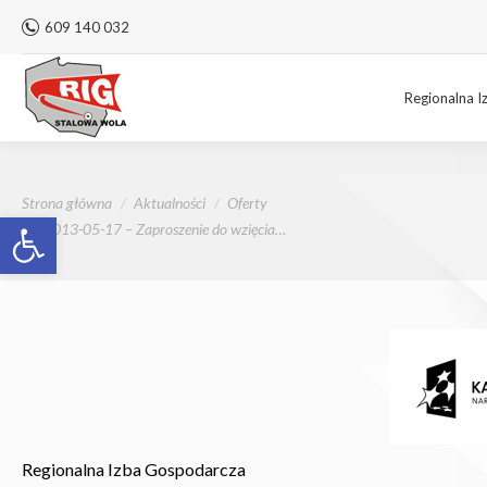
609 140 032
Regionalna I
Jesteś tutaj:
Strona główna
Aktualności
Oferty
Otwórz pasek narzędzi
2013-05-17 – Zaproszenie do wzięcia…
Regionalna Izba Gospodarcza