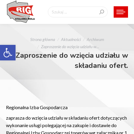
Szukaj:
Jesteś tutaj:
Strona główna
Aktualności
Archiwum
Otwórz pasek narzędzi
Zaproszenie do wzięcia udziału w…
Zaproszenie do wzięcia udziału w
składaniu ofert.
Regionalna Izba Gospodarcza
zaprasza do wzięcia udziału w składaniu ofert dotyczących
wykonanie usługi polegającej na zakupie i dostawie do
Regionalnej Izby Gospodarczej tonerów wg załącznika nr 1