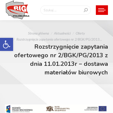
Szukaj:
Jesteś tutaj:
Strona główna
Aktualności
Oferty
Otwórz pasek narzędzi
Rozstrzygnięcie zapytania ofertowego nr 2/BGK/PG/2013…
Rozstrzygnięcie zapytania
ofertowego nr 2/BGK/PG/2013 z
dnia 11.01.2013r – dostawa
materiałów biurowych