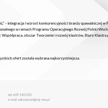
AL” – integracja i wzrost konkurencyjności branży spawalniczej 
onalnego w ramach Programu Operacyjnego Rozwój Polski Wscho
nt: Współpraca, obszar Tworzenie i rozwój klastrów, Biuro Klas
stkich ofert została wybrana najkorzystniejsza.
tel: 609 140 032
e-mail: sekretariat@rig-stw.pl