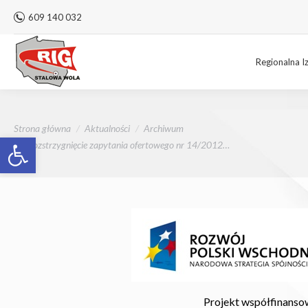
609 140 032
Regionalna I
Jesteś tutaj:
Strona główna
Aktualności
Archiwum
Otwórz pasek narzędzi
Rozstrzygnięcie zapytania ofertowego nr 14/2012…
Projekt współfinanso