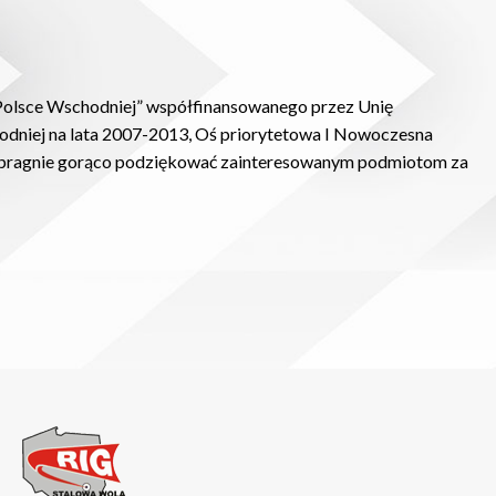
w Polsce Wschodniej” współfinansowanego przez Unię
dniej na lata 2007-2013, Oś priorytetowa I Nowoczesna
tra pragnie gorąco podziękować zainteresowanym podmiotom za