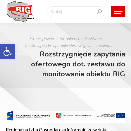
Szukaj:
Jesteś tutaj:
Strona główna
Aktualności
Archiwum
Otwórz pasek narzędzi
Rozstrzygnięcie zapytania ofertowego dot. zestawu…
Rozstrzygnięcie zapytania
ofertowego dot. zestawu do
monitowania obiektu RIG
Regionalna Izba Gospodarcza informuje, że w dniu