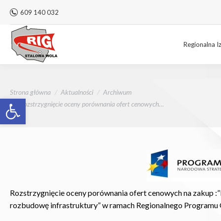
609 140 032
Regionalna I
Jesteś tutaj:
Strona główna
Aktualności
Archiwum
Otwórz pasek narzędzi
Rozstrzygnięcie oceny porównania ofert cenowych…
Rozstrzygnięcie oceny porównania ofert cenowych na zakup :
rozbudowę infrastruktury” w ramach Regionalnego Programu O