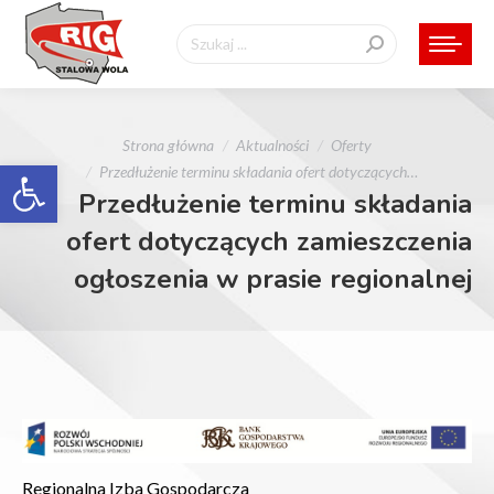
Szukaj:
Jesteś tutaj:
Strona główna
Aktualności
Oferty
Otwórz pasek narzędzi
Przedłużenie terminu składania ofert dotyczących…
Przedłużenie terminu składania
ofert dotyczących zamieszczenia
ogłoszenia w prasie regionalnej
Regionalna Izba Gospodarcza