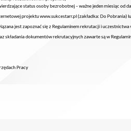
erdzające status osoby bezrobotnej – ważne jeden miesiąc od da
ternetowej projektu www.sukcestarr.pl (zakładka: Do Pobrania) l
ązana jest zapoznać się z Regulaminem rekrutacji i uczestnictwa 
z składania dokumentów rekrutacyjnych zawarte są w Regulaminie
rzędach Pracy