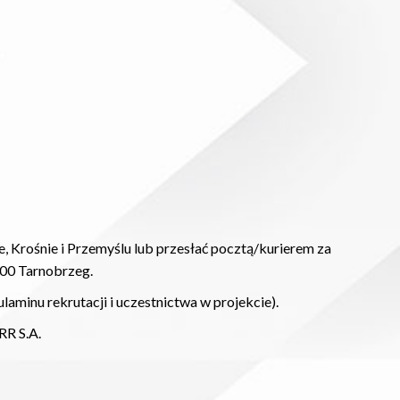
 Krośnie i Przemyślu lub przesłać pocztą/kurierem za
400 Tarnobrzeg.
laminu rekrutacji i uczestnictwa w projekcie).
RR S.A.