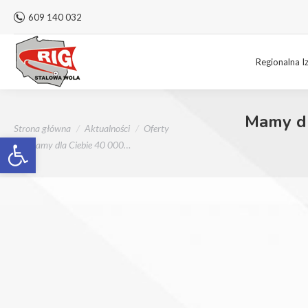
609 140 032
Regionalna I
Mamy dl
Jesteś tutaj:
Strona główna
Aktualności
Oferty
Otwórz pasek narzędzi
Mamy dla Ciebie 40 000…