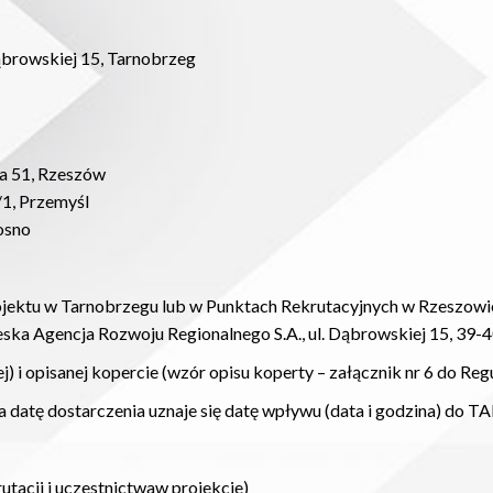
ąbrowskiej 15, Tarnobrzeg
na 51, Rzeszów
/1, Przemyśl
osno
ektu w Tarnobrzegu lub w Punktach Rekrutacyjnych w Rzeszowie,
zeska Agencja Rozwoju Regionalnego S.A., ul. Dąbrowskiej 15, 39-
 i opisanej kopercie (wzór opisu koperty – załącznik nr 6 do Regu
 datę dostarczenia uznaje się datę wpływu (data i godzina) do TA
utacji i uczestnictwaw projekcie)