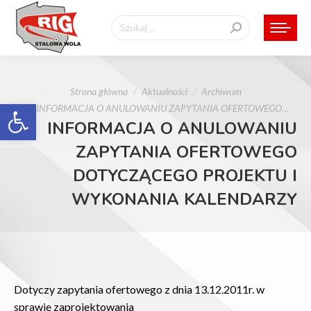
Szukaj:
Jesteś tutaj:
Strona główna
Aktualności
Archiwum
Otwórz pasek narzędzi
INFORMACJA O ANULOWANIU ZAPYTANIA OFERTOWEGO…
INFORMACJA O ANULOWANIU
ZAPYTANIA OFERTOWEGO
DOTYCZĄCEGO PROJEKTU I
WYKONANIA KALENDARZY
Dotyczy zapytania ofertowego z dnia 13.12.2011r. w
sprawie zaprojektowania