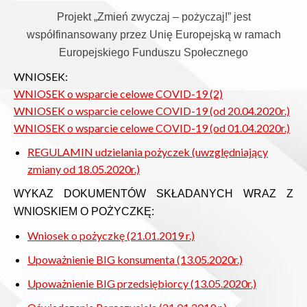
Projekt „Zmień zwyczaj – pożyczaj!” jest
współfinansowany przez Unię Europejską w ramach
Europejskiego Funduszu Społecznego
WNIOSEK:
WNIOSEK o wsparcie celowe COVID-19 (2)
WNIOSEK o wsparcie celowe COVID-19 (od 20.04.2020r.)
WNIOSEK o wsparcie celowe COVID-19 (od 01.04.2020r.)
REGULAMIN udzielania pożyczek (uwzględniający
zmiany od 18.05.2020r.)
WYKAZ DOKUMENTÓW SKŁADANYCH WRAZ Z
WNIOSKIEM O POŻYCZKĘ:
Wniosek o pożyczkę (21.01.2019 r.)
Upoważnienie BIG konsumenta (13.05.2020r.)
Upoważnienie BIG przedsiębiorcy (13.05.2020r.)