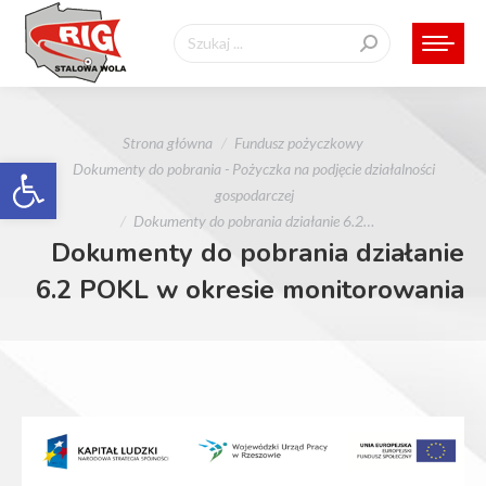
Szukaj:
Jesteś tutaj:
Strona główna
Fundusz pożyczkowy
Otwórz pasek narzędzi
Dokumenty do pobrania - Pożyczka na podjęcie działalności
gospodarczej
Dokumenty do pobrania działanie 6.2…
Dokumenty do pobrania działanie
6.2 POKL w okresie monitorowania