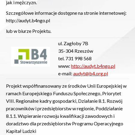
jak i mężczyzn.
Szczegółowe informacje dostępne na stronie internetowej:
http://audyt.b4ngo.pl
lub w biurze Projektu.
ul. Zagłoby 7B
35-304 Rzeszów
tel. 731 998 568
www:
http://audyt.b4ngo.pl
e-mail:
audyt@b4.org.pl
Projekt współfinansowany ze środków Unii Europejskiej w
ramach Europejskiego Funduszu Społecznego, Priorytet
VIII. Regionalne kadry gospodarki, Działanie 8.1. Rozwój
pracowników i przedsiębiorstw w regionie, Poddziałanie
8.1.1. Wspieranie rozwoju kwalifikacji zawodowych i
doradztwo dla przedsiębiorstw Programu Operacyjnego
Kapitał Ludzki