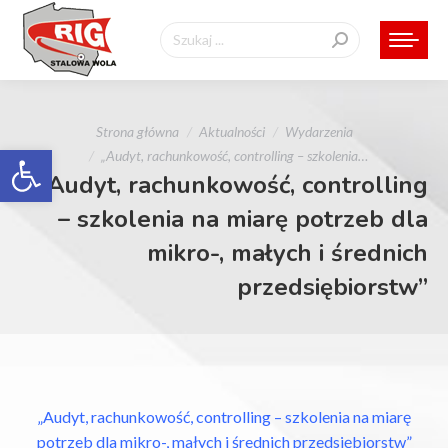
Szukaj:
Jesteś tutaj:
Strona główna
Aktualności
Wydarzenia
Otwórz pasek narzędzi
„Audyt, rachunkowość, controlling – szkolenia…
„Audyt, rachunkowość, controlling
– szkolenia na miarę potrzeb dla
mikro-, małych i średnich
przedsiębiorstw”
„Audyt, rachunkowość, controlling – szkolenia na miarę
potrzeb dla mikro-, małych i średnich przedsiębiorstw”