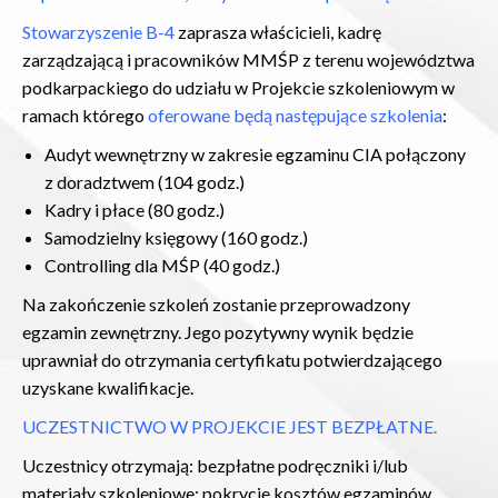
Stowarzyszenie B-4
zaprasza właścicieli, kadrę
zarządzającą i pracowników MMŚP z terenu województwa
podkarpackiego do udziału w Projekcie szkoleniowym w
ramach którego
oferowane będą następujące szkolenia
:
Audyt wewnętrzny w zakresie egzaminu CIA połączony
z doradztwem (104 godz.)
Kadry i płace (80 godz.)
Samodzielny księgowy (160 godz.)
Controlling dla MŚP (40 godz.)
Na zakończenie szkoleń zostanie przeprowadzony
egzamin zewnętrzny. Jego pozytywny wynik będzie
uprawniał do otrzymania certyfikatu potwierdzającego
uzyskane kwalifikacje.
UCZESTNICTWO W PROJEKCIE JEST BEZPŁATNE.
Uczestnicy otrzymają: bezpłatne podręczniki i/lub
materiały szkoleniowe; pokrycie kosztów egzaminów